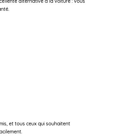
ellente alternative à la voiture : vous
anté.
mis, et tous ceux qui souhaitent
acilement.