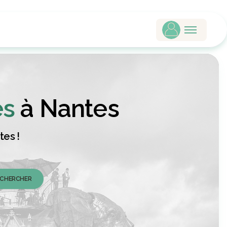
es
à Nantes
tes !