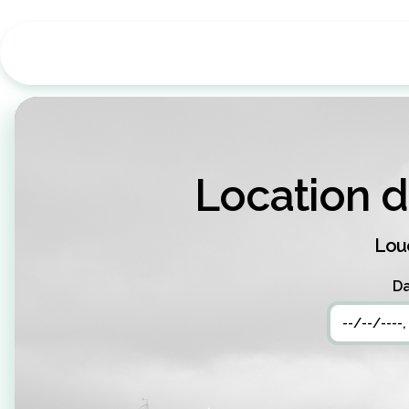
Location 
Loue
Da