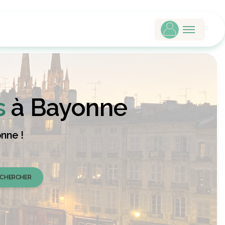
s
à Bayonne
nne !