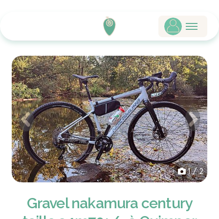
Previous
Next
1 / 2
Gravel nakamura century